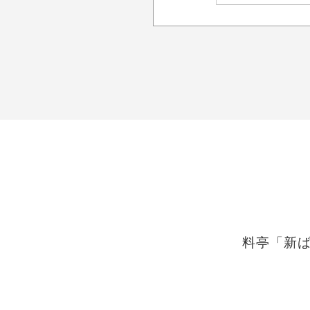
料亭「新ば